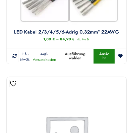
LED Kabel 2/3/4/5/6-Adrig 0,32mm² 22AWG
1,00
€
–
84,90
€
inkl. MwSt.
inkl.
zzgl.
Ausführung
Ansic
wählen
ht
D
MwSt.
Versandkosten
i
e
s
e
s
P
r
o
d
u