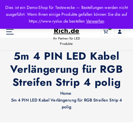
Z
Dies ist ein Demo-Shop für Testzwecke — Bestellungen werden nicht
u
ausgeführt. Wenn Ihnen einige Produkte gefallen können Sie die auf
m
LED-
https://www.ryslux.de bestellen
Verwerfen
I
Rich.de
0
n
h
Ihr Partner für LED
a
Produkte
l
5m 4 PIN LED Kabel
t
Verlängerung für RGB
s
p
Streifen Strip 4 polig
r
i
n
Home
g
5m 4 PIN LED Kabel Verlängerung für RGB Streifen Strip 4
e
polig
n