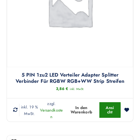
k
t
w
e
i
s
t
m
e
h
r
5 PIN 1zu2 LED Verteiler Adapter Splitter
e
Verbinder Für RGBW RGB+WW Strip Streifen
r
3,86
€
inkl. MwSt.
e
V
zzgl.
inkl. 19 %
In den
Ansi
a
Versandkoste
Warenkorb
cht
MwSt.
r
n
i
a
n