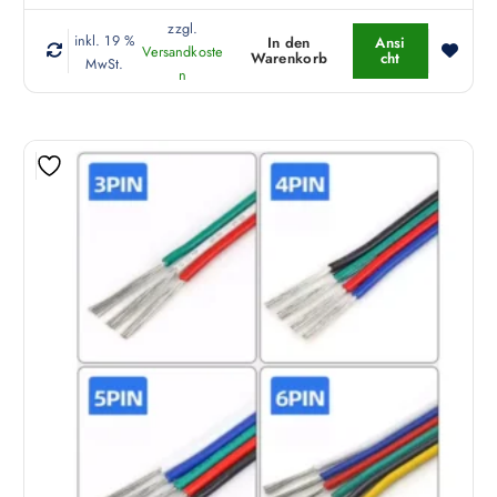
zzgl.
inkl. 19 %
In den
Ansi
Versandkoste
Warenkorb
cht
MwSt.
n