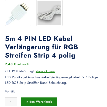
5m 4 PIN LED Kabel
Verlängerung für RGB
Streifen Strip 4 polig
7,48
€
inkl. MwSt.
inkl. 19 % MwSt.
zzgl.
Versandkosten
LED Rundkabel Anschlusskabel Verlängerungsklabel für 4 Polige
LED RGB Strip Streiffen Band Beleuchtung.
Vorrätig
5m 4 PIN LED Kabel Verlängerung für RGB Streifen Strip 4 polig Men
In den Warenkorb