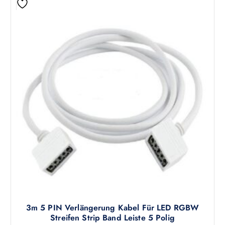
t
e
n
a
u
f
.
D
i
e
O
p
t
i
o
n
e
n
3m 5 PIN Verlängerung Kabel Für LED RGBW
k
Streifen Strip Band Leiste 5 Polig