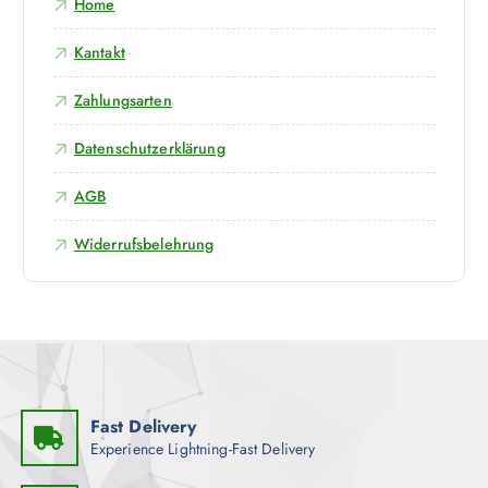
Home
k
n
Kantakt
Zahlungsarten
Datenschutzerklärung
AGB
Widerrufsbelehrung
Fast Delivery
Experience Lightning-Fast Delivery