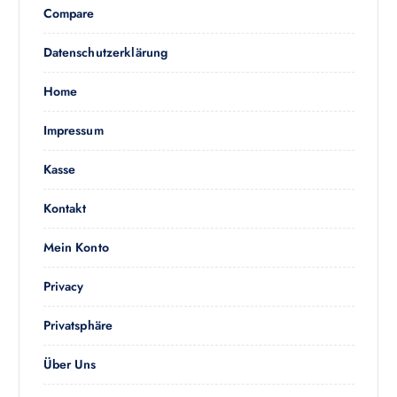
a
Compare
i
c
t
h
Datenschutzerklärung
e
:
g
Home
e
w
Impressum
ä
h
Kasse
l
t
Kontakt
w
e
Mein Konto
r
d
Privacy
e
n
Privatsphäre
Über Uns