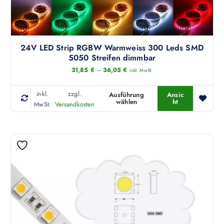
g
e
e
n
w
k
ä
ö
24V LED Strip RGBW Warmweiss 300 Leds SMD
h
n
5050 Streifen dimmbar
l
n
31,85
€
–
36,05
€
inkl. MwSt.
t
e
w
n
inkl.
zzgl.
Ausführung
Ansic
e
a
wählen
ht
D
MwSt.
Versandkosten
r
u
i
d
f
e
e
d
s
n
e
e
r
s
P
P
r
r
o
o
d
d
u
u
k