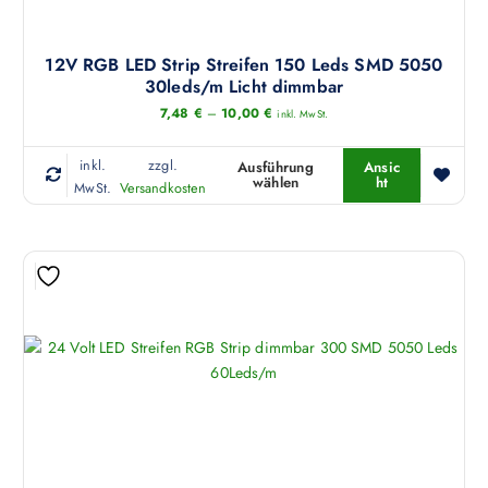
e
h
r
12V RGB LED Strip Streifen 150 Leds SMD 5050
e
30leds/m Licht dimmbar
r
7,48
€
–
10,00
€
inkl. MwSt.
e
V
inkl.
zzgl.
Ausführung
Ansic
wählen
ht
a
D
MwSt.
Versandkosten
r
i
i
e
a
s
n
e
t
s
e
P
n
r
a
o
u
d
f
u
.
k
D
t