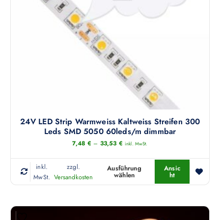
k
t
t
s
w
e
e
i
i
t
s
e
t
g
m
e
e
w
h
ä
r
24V LED Strip Warmweiss Kaltweiss Streifen 300
h
e
Leds SMD 5050 60leds/m dimmbar
l
r
7,48
€
–
33,53
€
inkl. MwSt.
t
e
w
V
inkl.
zzgl.
Ausführung
Ansic
e
wählen
ht
a
D
MwSt.
Versandkosten
r
r
i
d
i
e
e
a
s
n