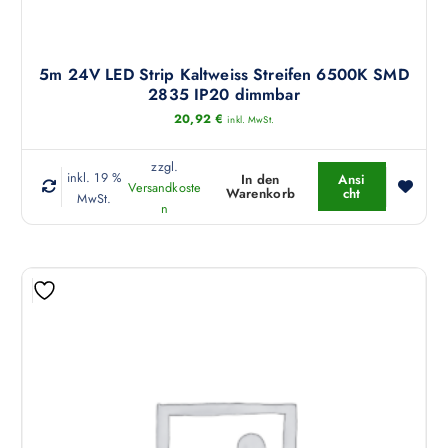
o
u
d
k
u
t
5m 24V LED Strip Kaltweiss Streifen 6500K SMD
k
w
2835 IP20 dimmbar
t
e
20,92
€
inkl. MwSt.
s
i
e
s
zzgl.
i
inkl. 19 %
In den
Ansi
t
Versandkoste
Warenkorb
cht
MwSt.
t
m
n
e
e
g
h
e
r
w
e
ä
r
h
e
l
V
t
a
w
r
e
i