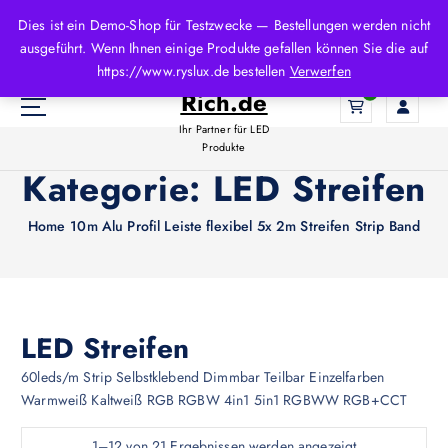
Z
Dies ist ein Demo-Shop für Testzwecke — Bestellungen werden nicht
u
ausgeführt. Wenn Ihnen einige Produkte gefallen können Sie die auf
m
LED-
https://www.ryslux.de bestellen
Verwerfen
I
Rich.de
0
n
h
Ihr Partner für LED
a
Produkte
l
Kategorie:
LED Streifen
t
s
Home
10m Alu Profil Leiste flexibel 5x 2m Streifen Strip Band
p
r
i
n
g
LED Streifen
e
60leds/m Strip Selbstklebend Dimmbar Teilbar Einzelfarben
n
Warmweiß Kaltweiß RGB RGBW 4in1 5in1 RGBWW RGB+CCT
1–12 von 21 Ergebnissen werden angezeigt