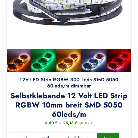
12V LED Strip RGBW 300 Leds SMD 5050
60leds/m dimmbar
Selbstklebende 12 Volt LED Strip
RGBW 10mm breit SMD 5050
60leds/m
5,80
€
–
25,13
€
inkl. MwSt.
inkl.
zzgl.