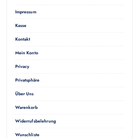
s
e
Impressum
i
t
Kasse
e
g
Kontakt
e
Mein Konto
w
ä
Privacy
h
l
Privatsphäre
t
w
Über Uns
e
r
Warenkorb
d
e
Widerrufsbelehrung
n
Wunschliste