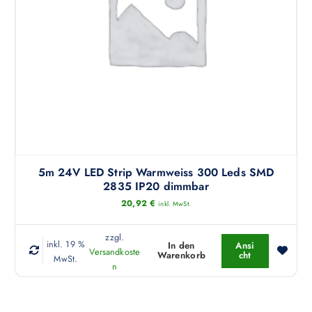
r
a
d
n
e
t
n
e
n
a
u
f
.
D
i
5m 24V LED Strip Warmweiss 300 Leds SMD
e
2835 IP20 dimmbar
O
20,92
€
inkl. MwSt.
p
t
zzgl.
inkl. 19 %
i
In den
Ansi
Versandkoste
Warenkorb
cht
MwSt.
o
n
n
e
n