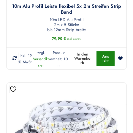
10m Alu Profil Leiste flexibel 5x 2m Streifen Strip
Band
10m LED Alu Profil
2m x 5 Stücke
bis 12mm Strip breite
79,90
€
inkl. MwSt.
zzgl.
Produkt
In den
inkl. 19
Ans
Warenko
Versandko
enthält: 10
icht
% MwSt.
rb
sten
m