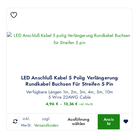
LED Anschluß Kabel 5 Polig Verlängerung
Rundkabel Buchsen Für Streifen 5 Pin
Verfügbare Längen 1m, 2m, 3m, 4m, 5m, 10m
5 Wire 22AWG Cable
4,96
€
–
13,36
€
inkl. MwSt.
inkl.
zzgl.
Ausführung
Ansic
wählen
ht
D
MwSt.
Versandkosten
i
e