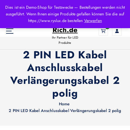
Z
Dies ist ein Demo-Shop für Testzwecke — Bestellungen werden nicht
u
ausgeführt. Wenn Ihnen einige Produkte gefallen können Sie die auf
m
LED-
https://www.ryslux.de bestellen
Verwerfen
I
Rich.de
0
n
h
Ihr Partner für LED
a
Produkte
l
2 PIN LED Kabel
t
Anschlusskabel
s
p
Verlängerungskabel 2
r
i
polig
n
g
e
Home
n
2 PIN LED Kabel Anschlusskabel Verlängerungskabel 2 polig