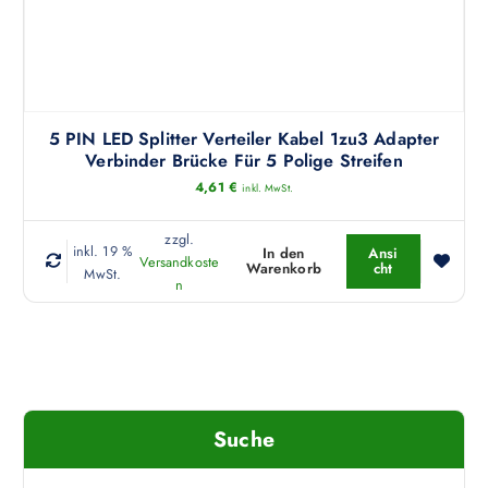
O
s
p
t
t
m
i
e
o
h
n
r
5 PIN LED Splitter Verteiler Kabel 1zu3 Adapter
e
e
Verbinder Brücke Für 5 Polige Streifen
n
r
4,61
€
inkl. MwSt.
k
e
ö
V
zzgl.
inkl. 19 %
n
In den
Ansi
a
Versandkoste
Warenkorb
cht
MwSt.
n
r
n
e
i
n
a
a
n
u
t
f
e
d
n
Suche
e
a
r
u