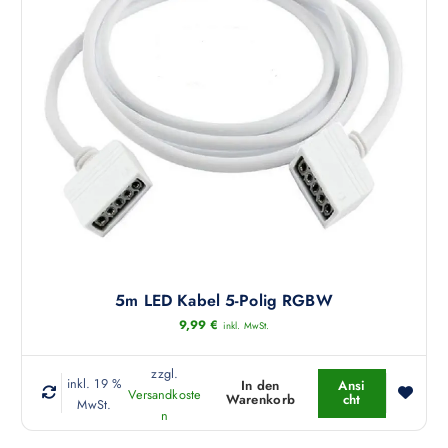
5m LED Kabel 5-Polig RGBW
9,99
€
inkl. MwSt.
zzgl.
inkl. 19 %
In den
Ansi
Versandkoste
Warenkorb
cht
MwSt.
n