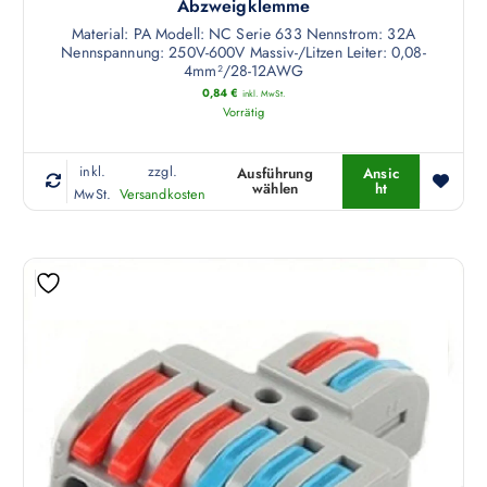
Abzweigklemme
Material: PA Modell: NC Serie 633 Nennstrom: 32A
Nennspannung: 250V-600V Massiv-/Litzen Leiter: 0,08-
4mm²/28-12AWG
0,84
€
inkl. MwSt.
Vorrätig
inkl.
zzgl.
Ausführung
Ansic
wählen
ht
D
MwSt.
Versandkosten
i
e
s
e
s
P
r
o
d
u
k