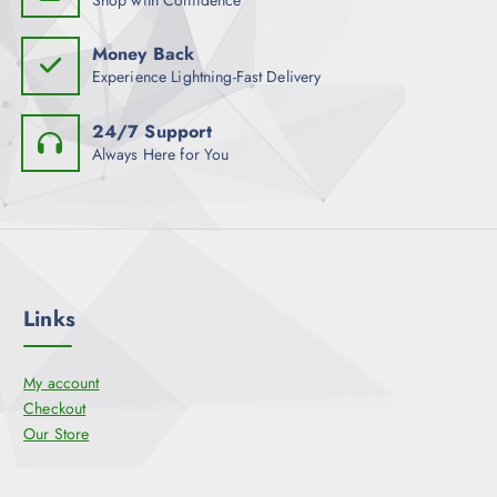
ä
h
Money Back
l
Experience Lightning-Fast Delivery
t
w
24/7 Support
e
Always Here for You
r
d
e
n
Links
My account
Checkout
Our Store