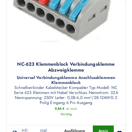
t
w
e
i
s
t
m
e
h
r
NC-623 Klemmenblock Verbindungsklemme
e
Abzweigklemme
r
Universal Verbindungsklemme Anschlussklemmen
Klemmenblock
e
Schnellverbinder Kabelstecker Kompakter Typ Modell: NC
V
Serie 623 Klemmen mit Hebel Verschluss Nennstrom: 32A
a
Nennspannung: 250V Leiter: 0,08-4,0 mm²/28-12AWG 2
Polig Eingang 6 Pin Ausgang
r
0,84
€
i
inkl. MwSt.
Vorrätig
a
n
t
inkl.
zzgl.
Ausführung
Ansic