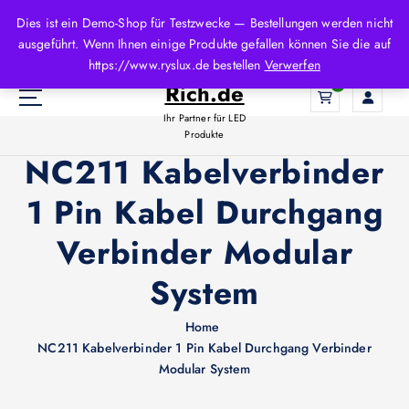
Z
Dies ist ein Demo-Shop für Testzwecke — Bestellungen werden nicht
u
ausgeführt. Wenn Ihnen einige Produkte gefallen können Sie die auf
m
LED-
https://www.ryslux.de bestellen
Verwerfen
I
Rich.de
0
n
h
Ihr Partner für LED
a
Produkte
l
NC211 Kabelverbinder
t
1 Pin Kabel Durchgang
s
p
Verbinder Modular
r
i
System
n
g
e
Home
n
NC211 Kabelverbinder 1 Pin Kabel Durchgang Verbinder
Modular System