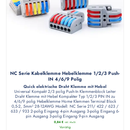
i
k
t
e
t
e
O
w
g
p
e
e
t
i
w
i
s
ä
o
t
h
n
m
l
e
e
t
n
h
w
k
r
e
NC Serie Kabelklemme Hebelklemme 1/2/3 Push-
ö
e
r
IN 4/6/9 Polig
n
r
d
Quick elektrische Draht Klemme mit Hebel
n
Universal Kompakt 2/3 polig Push-In Klemmenblock Leiter
e
e
Draht Klemme mit Hebel Kompakter Typ 1/2/3 PIN IN zu
e
V
n
4/6/9 polig Hebelklemme Home Klemmen Terminal Block
n
a
0,5-2, 5mm² 28-12AWG Modell: NC Serie 211/ 422 / 623 /
a
633 / 933 2-polig Eingang 4-pin Ausgang 3-polig Eingang 6-
r
pin Ausgang 3-polig Eingang 9-pin Ausgang
u
i
0,84
€
inkl. MwSt.
f
a
Vorrätig