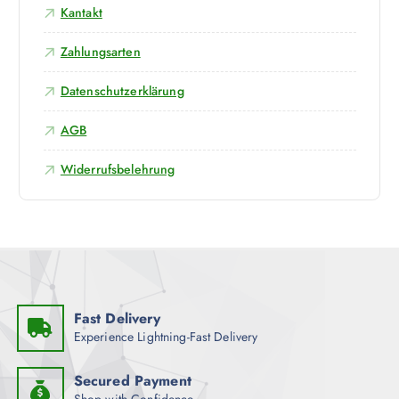
u
Kantakt
f
d
Zahlungsarten
e
r
Datenschutzerklärung
P
r
AGB
o
Widerrufsbelehrung
d
u
k
t
s
e
i
t
Fast Delivery
e
Experience Lightning-Fast Delivery
g
e
Secured Payment
w
Shop with Confidence