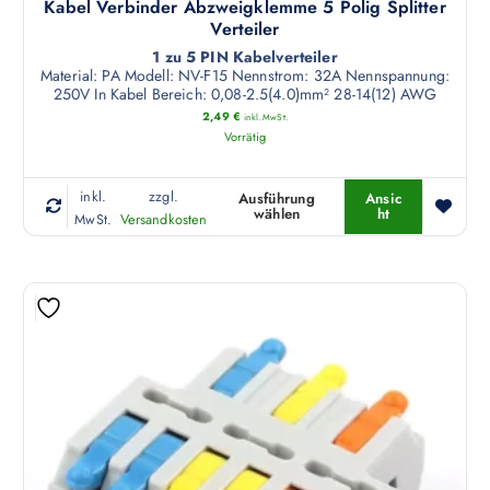
r
Kabel Verbinder Abzweigklemme 5 Polig Splitter
e
Verteiler
r
1 zu 5 PIN Kabelverteiler
Material: PA Modell: NV-F15 Nennstrom: 32A Nennspannung:
e
250V In Kabel Bereich: 0,08-2.5(4.0)mm² 28-14(12) AWG
V
2,49
€
inkl. MwSt.
a
Vorrätig
r
i
inkl.
zzgl.
Ausführung
Ansic
a
wählen
ht
D
MwSt.
Versandkosten
n
i
t
e
e
s
n
e
a
s
u
P
f
r
.
o
D
d
i
u
e