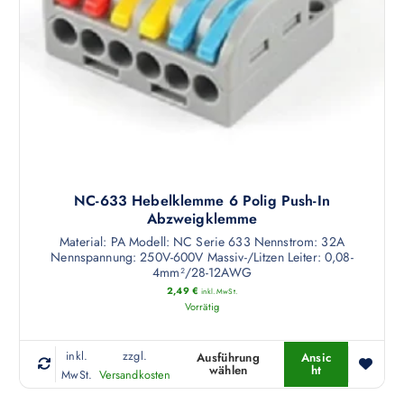
NC-633 Hebelklemme 6 Polig Push-In
Abzweigklemme
Material: PA Modell: NC Serie 633 Nennstrom: 32A
Nennspannung: 250V-600V Massiv-/Litzen Leiter: 0,08-
4mm²/28-12AWG
2,49
€
inkl. MwSt.
Vorrätig
inkl.
zzgl.
Ausführung
Ansic
wählen
ht
D
MwSt.
Versandkosten
i