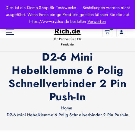
Z
Dies ist ein Demo-Shop für Testzwecke — Bestellungen werden nicht
u
ausgeführt. Wenn Ihnen einige Produkte gefallen können Sie die auf
m
LED-
https://www.ryslux.de bestellen
Verwerfen
I
Rich.de
0
n
h
Ihr Partner für LED
a
Produkte
l
D2-6 Mini
t
Hebelklemme 6 Polig
s
p
Schnellverbinder 2 Pin
r
i
Push-In
n
g
e
Home
n
D2-6 Mini Hebelklemme 6 Polig Schnellverbinder 2 Pin Push-In