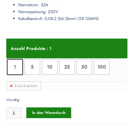
Nennstrom: 32A
Nennspannung: 250V
Kabelbereich: 0,08-2.5(4.0)mm²/28-12AWG
Anzahl Produkte
: 1
1
5
10
25
50
100
Zurücksetzen
Vorrätig
D2-6 Mini Hebelklemme 6 Polig Schnellverbinder 2 Pin Push-In Menge
In den Warenkorb