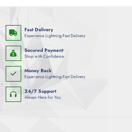
t
s
e
i
t
Fast Delivery
e
Experience Lightning-Fast Delivery
g
e
Secured Payment
w
Shop with Confidence
ä
h
Money Back
l
Experience Lightning-Fast Delivery
t
w
24/7 Support
e
Always Here for You
r
d
e
n