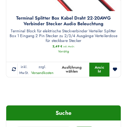
ö
e
w
n
h
e
n
r
r
Terminal Splitter Box Kabel Draht 22-20AWG
e
e
Verbinder Stecker Audio Beleuchtung
d
n
r
e
Terminal Block für elektrische Steckverbinder Verteiler Splitter
a
Box 1 Eingang 2 Pin Stecker zu 2/3/4 Ausgänge Verteilerdose
e
n
u
für steckbare Stecker
V
f
2,49
€
inkl. MwSt.
a
Vorrätig
d
r
e
i
r
inkl.
zzgl.
Ausführung
Ansic
a
wählen
ht
D
MwSt.
Versandkosten
P
n
i
r
t
e
o
e
s
d
n
e
u
a
s
k
u
P
Suche
t
f
r
s
.
o
e