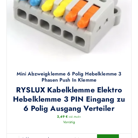
k
O
t
p
w
t
e
i
i
o
s
n
t
e
m
n
e
k
h
ö
r
Mini Abzweigklemme 6 Polig Hebelklemme 3
n
e
Phasen Push In Klemme
n
r
RYSLUX Kabelklemme Elektro
e
e
n
Hebelklemme 3 PIN Eingang zu
V
a
6 Polig Ausgang Verteiler
a
u
r
f
2,49
€
inkl. MwSt.
i
Vorrätig
d
a
e
n