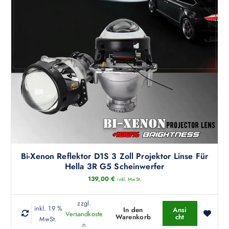
Bi-Xenon Reflektor D1S 3 Zoll Projektor Linse Für
Hella 3R G5 Scheinwerfer
139,00
€
inkl. MwSt.
zzgl.
inkl. 19 %
In den
Ansi
Versandkoste
Warenkorb
cht
MwSt.
n