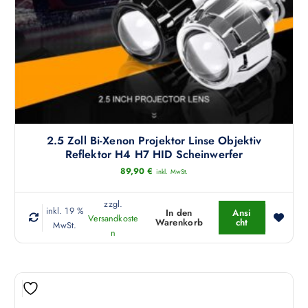
2.5 Zoll Bi-Xenon Projektor Linse Objektiv
Reflektor H4 H7 HID Scheinwerfer
89,90
€
inkl. MwSt.
zzgl.
inkl. 19 %
In den
Ansi
Versandkoste
Warenkorb
cht
MwSt.
n