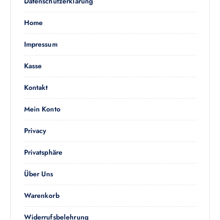
h
Datenschutzerklärung
m
:
e
Home
h
r
Impressum
e
r
Kasse
e
V
Kontakt
a
r
Mein Konto
i
a
Privacy
n
t
Privatsphäre
e
n
Über Uns
a
Warenkorb
u
f
Widerrufsbelehrung
.