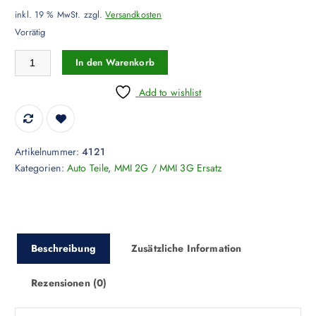
inkl. 19 % MwSt.
zzgl.
Versandkosten
Vorrätig
MMI 3G Bedienteil Platine mit Navigation 4L0919611 für Audi A6 Q7
In den Warenkorb
Add to wishlist
Artikelnummer:
4121
Kategorien:
Auto Teile
,
MMI 2G / MMI 3G Ersatz
Beschreibung
Zusätzliche Information
Rezensionen (0)