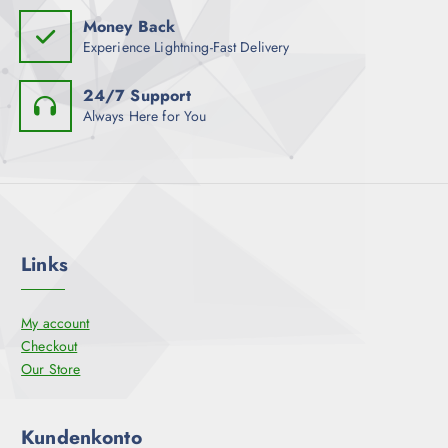
h
Money Back
l
Experience Lightning-Fast Delivery
t
w
24/7 Support
e
Always Here for You
r
d
e
n
Links
My account
Checkout
Our Store
Kundenkonto