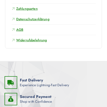
f
d
Zahlungsarten
e
r
Datenschutzerklärung
P
r
AGB
o
Widerrufsbelehrung
d
u
k
t
s
e
i
t
Fast Delivery
e
Experience Lightning-Fast Delivery
g
e
Secured Payment
w
Shop with Confidence
ä