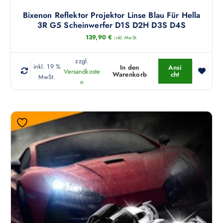
Bixenon Reflektor Projektor Linse Blau Für Hella
3R G5 Scheinwerfer D1S D2H D3S D4S
139,90
€
inkl. MwSt.
zzgl.
inkl. 19 %
In den
Ansi
Versandkoste
Warenkorb
cht
MwSt.
n