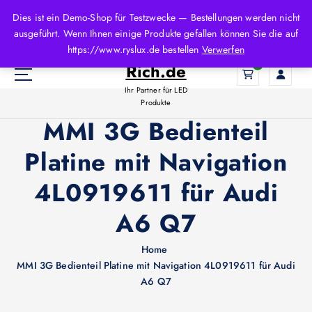
Z
Dies ist ein Demo-Shop für Testzwecke — Bestellungen werden nicht
u
ausgeführt. Wenn Ihnen einige Produkte gefallen können Sie die auf
m
LED-
https://www.ryslux.de bestellen
Verwerfen
I
Rich.de
0
n
h
Ihr Partner für LED
a
Produkte
l
MMI 3G Bedienteil
t
Platine mit Navigation
s
p
4L0919611 für Audi
r
i
A6 Q7
n
g
e
Home
n
MMI 3G Bedienteil Platine mit Navigation 4L0919611 für Audi
A6 Q7