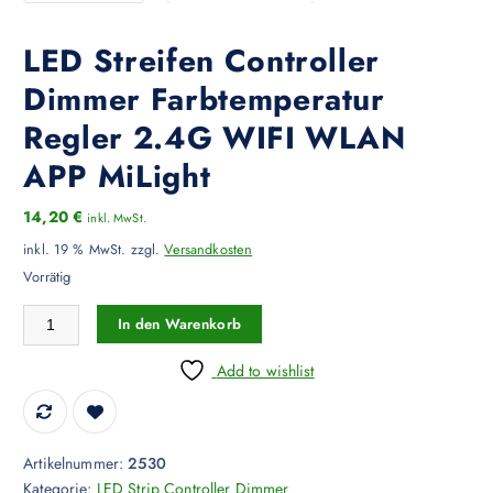
LED Streifen Controller
Dimmer Farbtemperatur
Regler 2.4G WIFI WLAN
APP MiLight
14,20
€
inkl. MwSt.
inkl. 19 % MwSt.
zzgl.
Versandkosten
Vorrätig
LED Streifen Controller Dimmer Farbtemperatur Regler 2.4G WIFI W
In den Warenkorb
Add to wishlist
Artikelnummer:
2530
Kategorie:
LED Strip Controller Dimmer