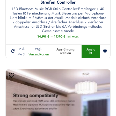
k
Streifen Controller
ö
LED Bluetooth Music RGB Strip Controller:Empfänger + 40
n
Tasten IR Fernbedienung Musik Steuerung per Microphone
Licht blinkt im Rhythmus der Musik. Modell: einfach Anschluss
n
/ doppelter Anschluss / dreifacher Anschluss / vierfacher
e
Anschluss für LED Streifen bis 6A.Verbindungsmethode:
Gemeinsame Anode
n
14,90
€
–
17,90
€
a
inkl. MwSt.
u
f
inkl.
zzgl.
Ausführung
Ansic
wählen
ht
D
MwSt.
Versandkosten
d
i
e
e
r
s
P
e
r
s
o
P
d
r
u
o
k
d
t
u
s