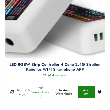
u
k
t
w
e
i
s
t
m
e
h
r
LED RGBW Strip Controller 4 Zone 2.4G Streifen
e
Kabellos WIFI Smartphone APP
r
12,61
€
inkl. MwSt.
e
V
zzgl.
inkl. 19 %
In den
Ansi
a
Versandkoste
Warenkorb
cht
MwSt.
r
n
i
a