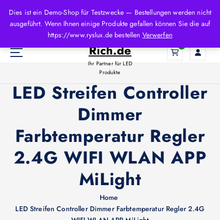
Z
Dies ist ein Demo-Shop für Testzwecke — Bestellungen werden nicht
u
ausgeführt. Wenn Ihnen einige Produkte gefallen können Sie die auf
m
LED-
https://www.ryslux.de bestellen
Verwerfen
I
Rich.de
0
n
h
Ihr Partner für LED
a
Produkte
l
LED Streifen Controller
t
Dimmer
s
p
Farbtemperatur Regler
r
i
2.4G WIFI WLAN APP
n
g
MiLight
e
n
Home
LED Streifen Controller Dimmer Farbtemperatur Regler 2.4G