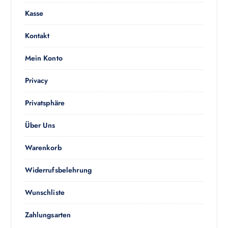
ö
Kasse
n
n
Kontakt
e
n
Mein Konto
a
u
Privacy
f
d
Privatsphäre
e
r
Über Uns
P
r
Warenkorb
o
Widerrufsbelehrung
d
u
Wunschliste
k
t
Zahlungsarten
s