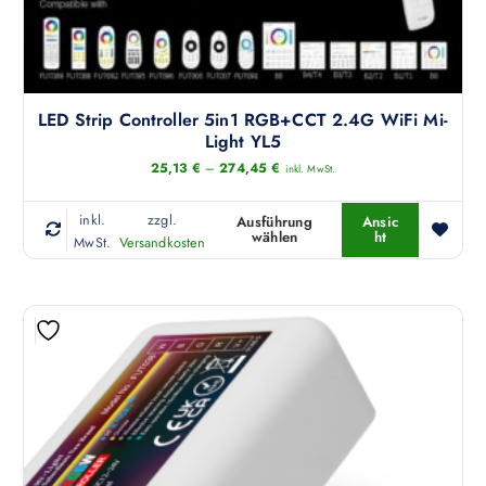
LED Strip Controller 5in1 RGB+CCT 2.4G WiFi Mi-
Light YL5
25,13
€
–
274,45
€
inkl. MwSt.
inkl.
zzgl.
Ausführung
Ansic
wählen
ht
D
MwSt.
Versandkosten
i
e
s
e
s
P
r
o
d