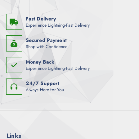
e
i
t
Fast Delivery
e
Experience Lightning-Fast Delivery
g
e
Secured Payment
w
Shop with Confidence
ä
h
Money Back
l
Experience Lightning-Fast Delivery
t
w
24/7 Support
e
Always Here for You
r
d
e
n
Links