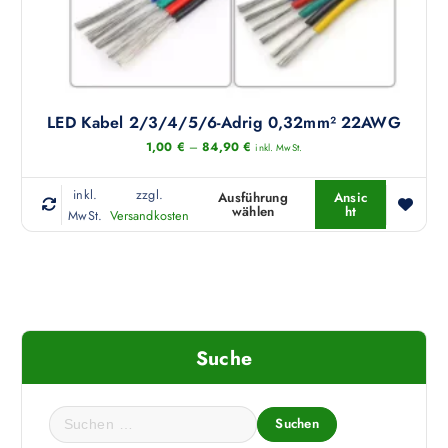
LED Kabel 2/3/4/5/6-Adrig 0,32mm² 22AWG
1,00
€
–
84,90
€
inkl. MwSt.
inkl.
zzgl.
Ausführung
Ansic
wählen
ht
D
MwSt.
Versandkosten
i
e
s
e
s
P
Suche
r
o
S
d
u
u