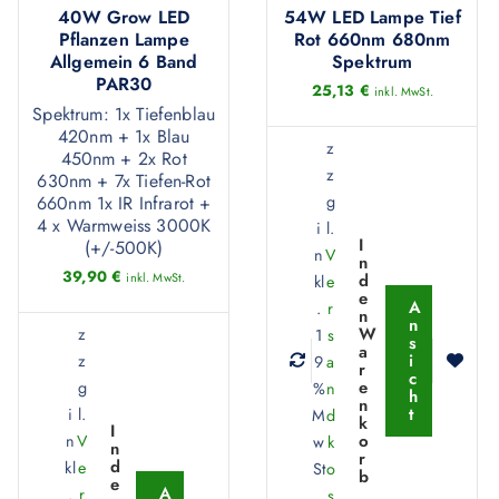
40W Grow LED
54W LED Lampe Tief
Pflanzen Lampe
Rot 660nm 680nm
Allgemein 6 Band
Spektrum
PAR30
25,13
€
inkl. MwSt.
Spektrum: 1x Tiefenblau
420nm + 1x Blau
z
450nm + 2x Rot
z
630nm + 7x Tiefen-Rot
g
660nm 1x IR Infrarot +
4 x Warmweiss 3000K
i
l.
I
(+/-500K)
n
V
n
39,90
€
inkl. MwSt.
d
kl
e
e
A
.
r
n
n
W
z
1
s
s
a
i
z
9
a
r
c
e
g
%
n
h
n
t
i
l.
M
d
k
I
o
n
V
w
k
n
r
d
kl
e
St
o
b
e
A
.
r
.
s