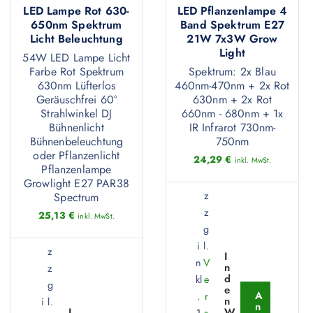
LED Lampe Rot 630-
LED Pflanzenlampe 4
650nm Spektrum
Band Spektrum E27
Licht Beleuchtung
21W 7x3W Grow
Light
54W LED Lampe Licht
Farbe Rot Spektrum
Spektrum: 2x Blau
630nm Lüfterlos
460nm-470nm + 2x Rot
Geräuschfrei 60°
630nm + 2x Rot
Strahlwinkel DJ
660nm - 680nm + 1x
Bühnenlicht
IR Infrarot 730nm-
Bühnenbeleuchtung
750nm
oder Pflanzenlicht
24,29
€
inkl. MwSt.
Pflanzenlampe
Growlight E27 PAR38
z
Spectrum
z
25,13
€
inkl. MwSt.
g
i
l.
z
I
n
V
n
z
d
kl
e
g
e
A
.
r
n
i
l.
n
I
W