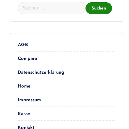
S
u
c
h
e
n
AGB
n
Compare
a
c
Datenschutzerklärung
h
:
Home
7 für Zimmerpflanzen Menge
Impressum
Kasse
Kontakt