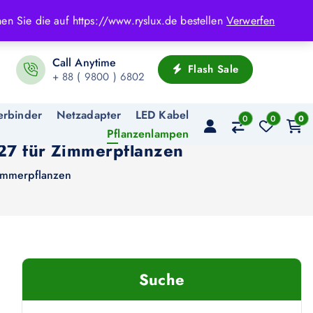
en Sie die auf https://www.ryslux.de bestellen
Verwerfen
Call Anytime
Flash Sale
+ 88 ( 9800 ) 6802
erbinder
Netzadapter
LED Kabel
0
0
0
Pflanzenlampen
27 für Zimmerpflanzen
immerpflanzen
Suche