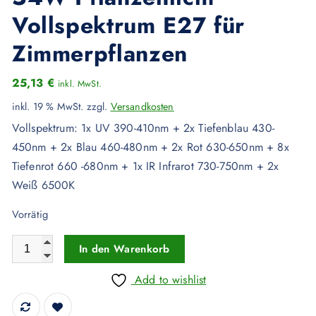
Vollspektrum E27 für
Zimmerpflanzen
25,13
€
inkl. MwSt.
inkl. 19 % MwSt.
zzgl.
Versandkosten
Vollspektrum: 1x UV 390-410nm + 2x Tiefenblau 430-
450nm + 2x Blau 460-480nm + 2x Rot 630-650nm + 8x
Tiefenrot 660 -680nm + 1x IR Infrarot 730-750nm + 2x
Weiß 6500K
Vorrätig
Grow LED Pflanzenlampe 54W Pflanzenlicht Vollspektrum E2
In den Warenkorb
Add to wishlist