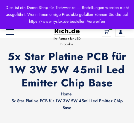
Z
Dies ist ein Demo-Shop für Testzwecke — Bestellungen werden nicht
u
ausgeführt. Wenn Ihnen einige Produkte gefallen können Sie die auf
m
LED-
https://www.ryslux.de bestellen
Verwerfen
I
Rich.de
0
n
h
Ihr Partner für LED
a
Produkte
l
5x Star Platine PCB für
t
1W 3W 5W 45mil Led
s
p
Emitter Chip Base
r
i
n
Home
g
5x Star Platine PCB für 1W 3W 5W 45mil Led Emitter Chip
e
Base
n