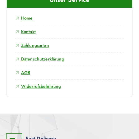
o
e
b
d
o
r
e
i
Home
k
n
Kantakt
Zahlungsarten
Datenschutzerklärung
AGB
Widerrufsbelehrung
Fast Delivery