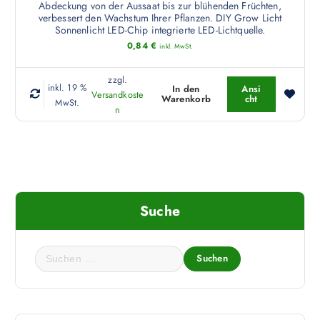
Abdeckung von der Aussaat bis zur blühenden Früchten,
verbessert den Wachstum Ihrer Pflanzen. DIY Grow Licht
Sonnenlicht LED-Chip integrierte LED-Lichtquelle.
0,84
€
inkl. MwSt.
zzgl.
inkl. 19 %
In den
Ansi
Versandkoste
Warenkorb
cht
MwSt.
n
Suche
S
u
c
h
e