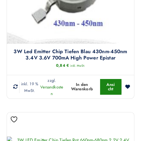
3W Led Emitter Chip Tiefen Blau 430nm-450nm
3.4V 3.6V 700mA High Power Epistar
0,84
€
inkl. MwSt.
zzgl.
inkl. 19 %
In den
Ansi
Versandkoste
Warenkorb
cht
MwSt.
n