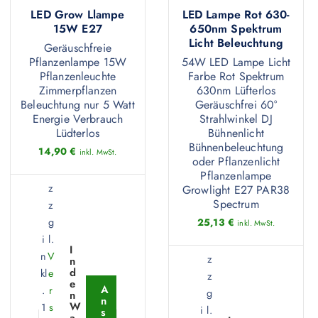
LED Grow Llampe
LED Lampe Rot 630-
15W E27
650nm Spektrum
Licht Beleuchtung
Geräuschfreie
Pflanzenlampe 15W
54W LED Lampe Licht
Pflanzenleuchte
Farbe Rot Spektrum
Zimmerpflanzen
630nm Lüfterlos
Beleuchtung nur 5 Watt
Geräuschfrei 60°
Energie Verbrauch
Strahlwinkel DJ
Lüdterlos
Bühnenlicht
Bühnenbeleuchtung
14,90
€
inkl. MwSt.
oder Pflanzenlicht
Pflanzenlampe
z
Growlight E27 PAR38
Spectrum
z
g
25,13
€
inkl. MwSt.
i
l.
I
n
V
z
n
d
kl
e
z
e
A
.
r
g
n
n
W
1
s
i
l.
s