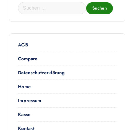
S
u
c
h
e
n
AGB
n
Compare
a
c
Datenschutzerklärung
h
Menge
:
Home
Impressum
Kasse
Kontakt