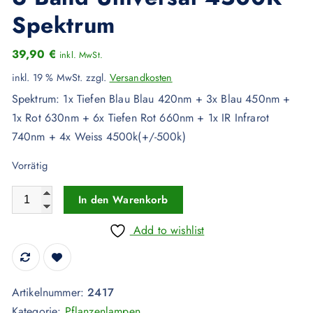
Spektrum
39,90
€
inkl. MwSt.
inkl. 19 % MwSt.
zzgl.
Versandkosten
Spektrum: 1x Tiefen Blau Blau 420nm + 3x Blau 450nm +
1x Rot 630nm + 6x Tiefen Rot 660nm + 1x IR Infrarot
740nm + 4x Weiss 4500k(+/-500k)
Vorrätig
40W LED Pflanzenlampe 6 Band Universal 4500K Spektrum 
In den Warenkorb
Add to wishlist
Artikelnummer:
2417
Kategorie:
Pflanzenlampen