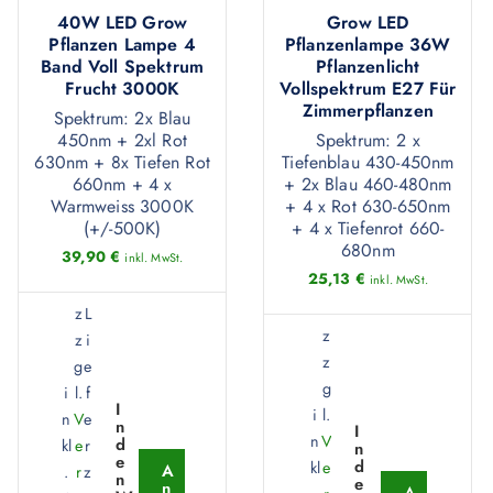
40W LED Grow
Grow LED
Pflanzen Lampe 4
Pflanzenlampe 36W
Band Voll Spektrum
Pflanzenlicht
Frucht 3000K
Vollspektrum E27 Für
Zimmerpflanzen
Spektrum: 2x Blau
450nm + 2xl Rot
Spektrum: 2 x
630nm + 8x Tiefen Rot
Tiefenblau 430-450nm
660nm + 4 x
+ 2x Blau 460-480nm
Warmweiss 3000K
+ 4 x Rot 630-650nm
(+/-500K)
+ 4 x Tiefenrot 660-
680nm
39,90
€
inkl. MwSt.
25,13
€
inkl. MwSt.
z
L
z
z
i
z
g
e
g
i
l.
f
I
i
l.
n
V
e
n
I
n
V
d
kl
e
r
n
e
d
kl
e
A
.
r
z
n
e
n