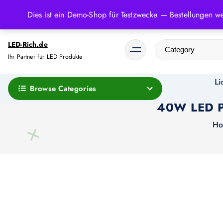
Z
Dies ist ein Demo-Shop für Testzwecke — Bestellungen we
u
m
LED-Rich.de
I
Ihr Partner für LED Produkte
n
h
Li
a
Browse Categories
l
40W LED P
t
H
s
p
r
i
n
g
e
n