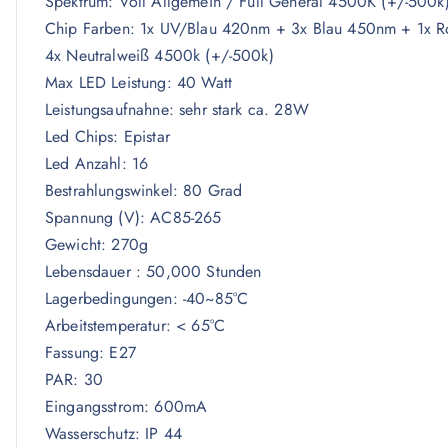
Spektrum: Voll Allgemein / Full General 4500K (+/-500k
Chip Farben: 1x UV/Blau 420nm + 3x Blau 450nm + 1x Ro
4x Neutralweiß 4500k (+/-500k)
Max LED Leistung: 40 Watt
Leistungsaufnahne: sehr stark ca. 28W
Led Chips: Epistar
Led Anzahl: 16
Bestrahlungswinkel: 80 Grad
Spannung (V): AC85-265
Gewicht: 270g
Lebensdauer : 50,000 Stunden
Lagerbedingungen: -40~85°C
Arbeitstemperatur: < 65°C
Fassung: E27
PAR: 30
Eingangsstrom: 600mA
Wasserschutz: IP 44