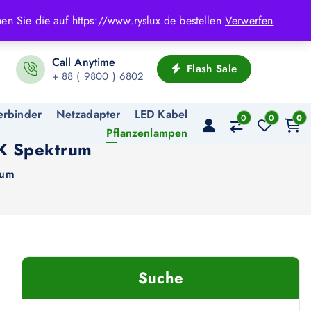
en Sie die auf https://www.ryslux.de bestellen
Verwerfen
Call Anytime
Flash Sale
+ 88 ( 9800 ) 6802
erbinder
Netzadapter
LED Kabel
0
0
0
Pflanzenlampen
K Spektrum
rum
Suche